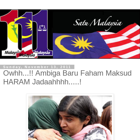
Sunday, November 13, 2011
Owhh...!! Ambiga Baru Faham Maksud
HARAM Jadaahhhh.....!